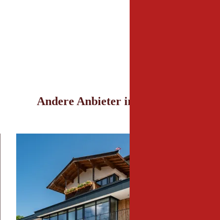
6069 Gnadenwald
+43 5223 525110
info@speckbacherhof
www.speckbacherhof.
Andere Anbieter in der Nähe
enzimmer © Johannes Rohrauer
Hotel Penzinghof © 