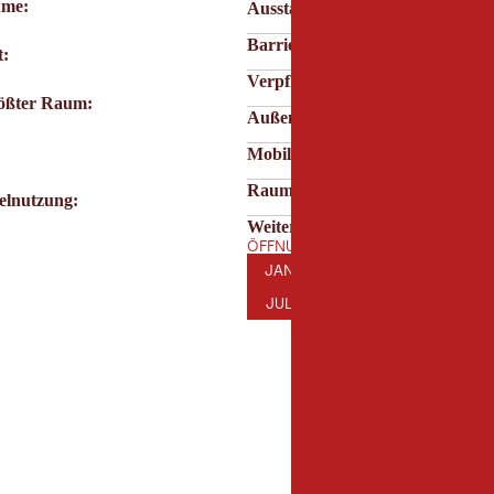
ume:
Ausstattung & Technik
Barrierefreiheit
t:
Verpflegung & Service
rößter Raum:
Außenbereich
Mobilität & Parken
Raumeigenschaften
elnutzung:
Weitere Merkmale
ÖFFNUNGSZEITEN DER LOCATION
JANUAR
FEBRUAR
MÄRZ
AP
JAN
FEB
MÄR
APR
JULI
AUGUST
SEPTEMBER
OK
JUL
AUG
SEP
OKT