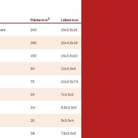
2
Fläche in m
LxBxH in m
Theater
Parlament
ndre
240
15x3.5x19
250
130
360
20x4.5x18
210
210
2
150
15x3.5x10
120
80
90
10x3.5x9
80
50
75
10x3.5x7.5
45
30
2
35
7x3.5x5
-
-
34
6.8x3.5x5
20
-
20
5x3.5x4
10
10
38
7.6x3.5x5
10
10