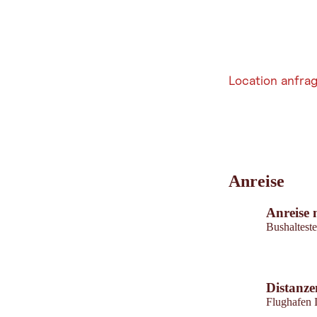
Location anfra
Leaflet
|
©
202
tiris
Anreise
OpenStreetMap contri
Powered by
Contwise
Anreise 
Bushaltest
Distanze
Flughafen 