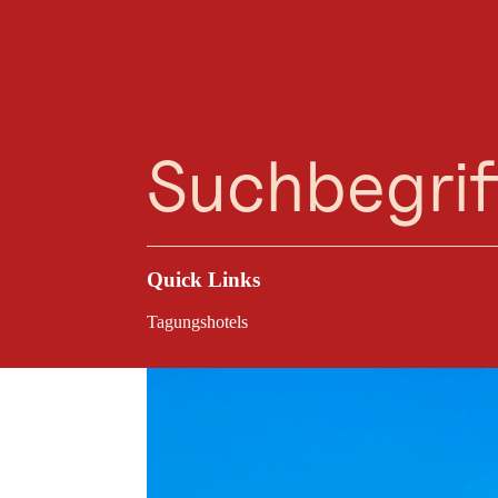
Planungsassistent
Favoriten
Suche
Menü
Der Speckbacherhof
des Inntals, der B
attraktiven Verans
Quick Links
Tagungshotels