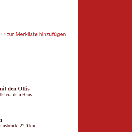
gen
zur Merkliste hinzufügen
6
butors 2026
 Maps
mit den Öffis
Parken
elle vor dem Haus
Vor dem Haus, in der 
gegenüberliegenden P
n
Kontakt
Innsbruck: 22,0 km
Alpenhotel Speckbac
St. Martin 2