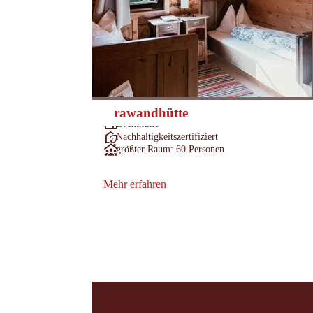
Grawandhütte
Zillertal
Ort:
Eventhütte
:
Nachhaltigkeitszertifiziert
:
größter Raum: 60 Personen
:
Mehr erfahren
Mehr erfahren: Grawandhütte