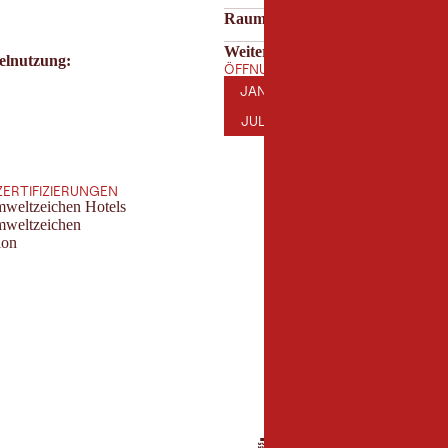
Raumeigenschaften
Weitere Merkmale
elnutzung:
ÖFFNUNGSZEITEN DER LOCATION
JANUAR
FEBRUAR
MÄRZ
AP
JAN
FEB
MÄR
APR
JULI
AUGUST
SEPTEMBER
OK
JUL
AUG
SEP
OKT
ZERTIFIZIERUNGEN
mweltzeichen Hotels
mweltzeichen
ion