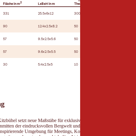
2
Fläche in m
LxBxH in m
Theater
Parlament
U-F
331
25.5x6x12
300
200
50
90
12.4x2.5x8.2
50
30
20
57
9.5x2.5x5.6
50
18
18
57
9.6x2.5x5.5
50
18
18
30
5.4x2.5x5
10
-
8
ng
itzbühel setzt neue Maßstäbe für exklusive Tagungen, Incentives und 
Inmitten der eindrucksvollen Bergwelt und direkt am Golfplatz Eichenhe
 inspirierende Umgebung für Meetings, Konferenzen und Retreats mit 