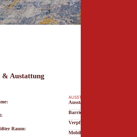
 & Austattung
AUSSTATTUNG
ume:
Ausstattung & Technik
Barrierefreiheit
t:
Verpflegung & Service
rößter Raum:
Mobilität & Parken