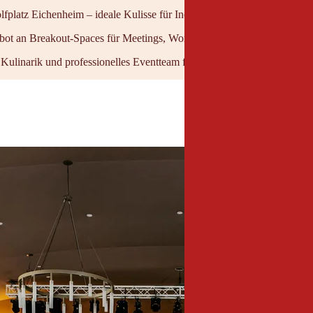
lfplatz Eichenheim – ideale Kulisse für Incentives und Outdoor-Prog
ot an Breakout-Spaces für Meetings, Workshops und hybride Events
Kulinarik und professionelles Eventteam für maßgeschneiderte Firmen