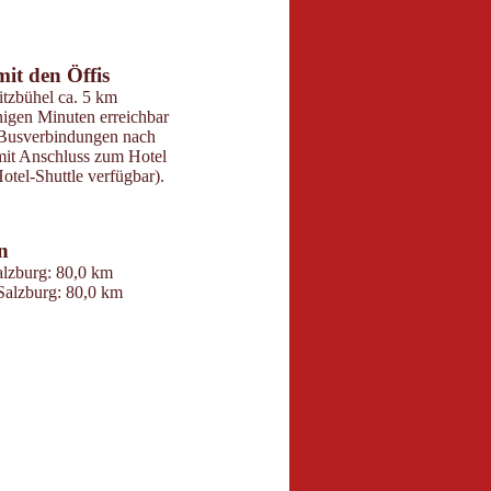
6
butors 2026
 Maps
mit den Öffis
Parken
tzbühel ca. 5 km
150 Garagen- bzw. Ho
nigen Minuten erreichbar
direkt am Hotel
Busverbindungen nach
Busparkplätze vorha
mit Anschluss zum Hotel
E-Lademöglichkeiten 
Hotel-Shuttle verfügbar).
n
Kontakt
lzburg: 80,0 km
Grand Tirolia Kitzbüh
Salzburg: 80,0 km
Eichenheim 10
6370 Kitzbühel
+4366478220494
bankett.grandtirolia
m
www.hommage-hotel