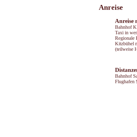
Leaflet
|
©
202
tiris
Anreise
OpenStreetMap contri
Powered by
Contwise
Anreise 
Bahnhof Ki
Taxi in we
Regionale 
Kitzbühel 
(teilweise 
Distanze
Bahnhof Sa
Flughafen 