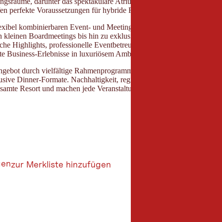
tungsräume, darunter das spektakuläre Atrium mit 270°-LED-Leinwand,
en perfekte Voraussetzungen für hybride Formate und große Präsentati
lexibel kombinierbaren Event- und Meetingräumen eignet sich das Haus
n kleinen Boardmeetings bis hin zu exklusiven Firmenevents mit mehre
che Highlights, professionelle Eventbetreuung und individuell gestaltb
te Business-Erlebnisse in luxuriösem Ambiente.
ngebot durch vielfältige Rahmenprogramme wie Business-Yoga, Outdo
usive Dinner-Formate. Nachhaltigkeit, regionale Kulinarik und hochwe
esamte Resort und machen jede Veranstaltung zu einem besonderen Erle
gen
zur Merkliste hinzufügen