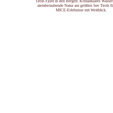
Tirols Fjord in den Bergen: Kristallklares Wasser
atemberaubende Natur am größten See Tirols fü
MICE-Erlebnisse mit Weitblick.