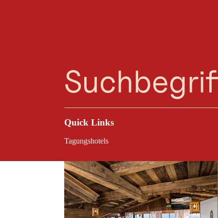
Planungsassistent
Favoriten
Suche
Menü
Abseits klassischer Tagungsräume schaffen Even
sich ideal fü
Quick Links
Tagungshotels
Semi
Dialog schl