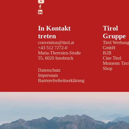
In Kontakt
Tirol
treten
Gruppe
convention@tirol.at
Tirol Werbun
+43 512 7272-0
GmbH
Maria-Theresien-Straße
B2B
55, 6020 Innsbruck
Cine Tirol
Moments Tiro
Shop
Datenschutz
Impressum
Barrierefreiheitserklärung