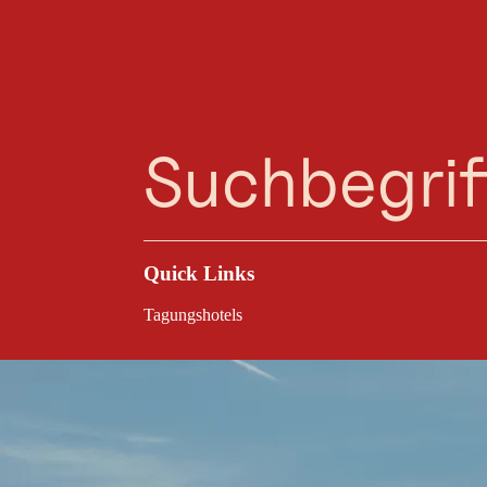
Planungsassistent
Favoriten
Suche
Menü
Quick Links
Tagungshotels