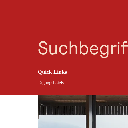
Planungsassistent
Favoriten
Suche
Menü
Fügen
FeuerWerk in Fügen
Firmenveranstaltun
nachhaltigem Konzep
Quick Links
Tagungshotels