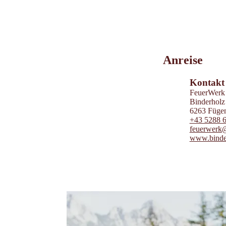
Leaflet
|
©
202
tiris
Anreise
OpenStreetMap contri
Powered by
Contwise
Kontakt
FeuerWerk
Binderholz
6263 Füge
+43 5288 
feuerwerk
www.binde