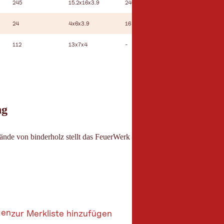
245
15.2x16x3.9
240
100
40
24
4x6x3.9
16
10
-
112
13x7x4
-
-
-
ng
nde von binderholz stellt das FeuerWerk durch seine beeindruckende A
gen
zur Merkliste hinzufügen