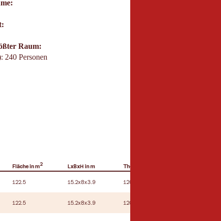
ume:
t:
rößter Raum:
): 240 Personen
2
Fläche in m
LxBxH in m
Theater
Parlament
U-F
122.5
15.2x8x3.9
120
50
30
122.5
15.2x8x3.9
120
50
30