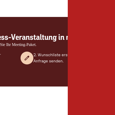
ihr
Event
ess-Veranstaltung in nur 3 Schritten.
 Sie Ihr Meeting-Paket.
r
2. Wunschliste erstellen und
Anfrage senden.