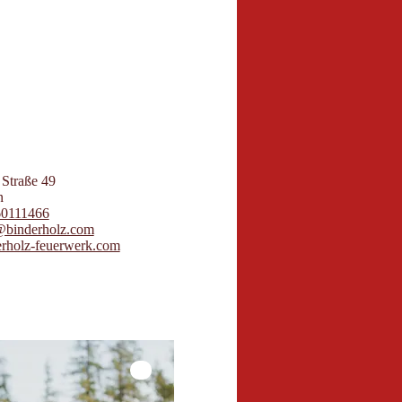
6
butors 2026
 Maps
 Straße 49
n
60111466
@binderholz.com
rholz-feuerwerk.com
© Tirol Werbung | Charly Schwarz